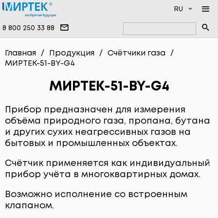
RU
8 800 250 33 88
КОМПАНИЯ
Главная
Продукция
Счётчики газа
МИРТЕК-51-BY-G4
ПРОДУКЦИЯ
НОВОСТИ
ДОКУМЕНТАЦИЯ
НАМ ДОВЕРЯЮТ
ПРОГРАММНОЕ ОБЕСПЕЧЕНИЕ
МИРТЕК-51-BY-G4
УСЛУГИ
ИНФОЦЕНТР
ВЫСОКОВОЛЬТНЫЕ ПРИБОРЫ
Прибор предназначен для измерения
ПРОИЗВОДСТВО
ОДНОФАЗНЫЕ СЧЁТЧИКИ
объёма природного газа, пропана, бутана
и других сухих неагрессивных газов на
ВОПРОСЫ И ОТВЕТЫ
ТРЁХФАЗНЫЕ СЧЁТЧИКИ
бытовых и промышленных объектах.
КОНТАКТЫ
СЧЁТЧИКИ ВОДЫ
Счётчик применяется как индивидуальный
СЧЁТЧИКИ ТЕПЛА
прибор учёта в многоквартирных домах.
СЧЁТЧИКИ ГАЗА
Возможно исполнение со встроенным
клапаном.
СИСТЕМЫ ПЕРЕДАЧИ ДАННЫХ