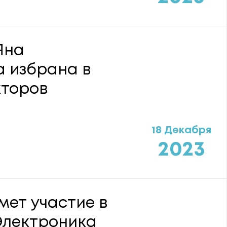
Яна
а избрана в
кторов
18 Декабря
2023
мет участие в
Электроника