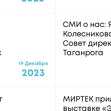
СМИ о нас: 
Колесников
Совет дире
x
Таганрога
19 Декабря
2023
т
МИРТЕК при
выставке «