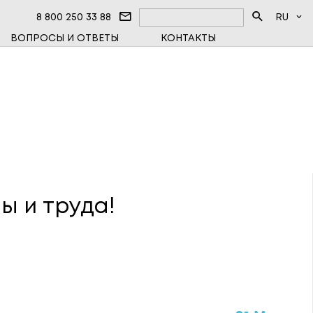
8 800 250 33 88
RU
ВОПРОСЫ И ОТВЕТЫ
КОНТАКТЫ
ЦЕНТР
ФАЗНЫЕ СЧЁТЧИКИ
ЧИКИ ТЕПЛА
ВОЕ ОБОРУДОВАНИЕ
ы и труда!