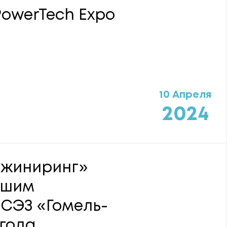
owerTech Expo
10 Апреля
2024
жиниринг»
чшим
 СЭЗ «Гомель-
 года