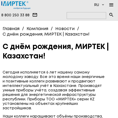
RU
8 800 250 33 88
КОМПАНИЯ
Главная
Компания
Новости
С днём рождения, МИРТЕК | Казахстан!
ПРОДУКЦИЯ
НОВОСТИ
ДОКУМЕНТАЦИЯ
НАМ ДОВЕРЯЮТ
ПРОГРАММНОЕ ОБЕСПЕЧЕНИЕ
С днём рождения, МИРТЕК |
Казахстан!
УСЛУГИ
ИНФОЦЕНТР
ВЫСОКОВОЛЬТНЫЕ ПРИБОРЫ
ПРОИЗВОДСТВО
ОДНОФАЗНЫЕ СЧЁТЧИКИ
Сегодня исполняется 6 лет нашему самому
ВОПРОСЫ И ОТВЕТЫ
ТРЁХФАЗНЫЕ СЧЁТЧИКИ
молодому заводу. Все это время наши энергичные
и позитивные коллеги развивают и продвигают
КОНТАКТЫ
СЧЁТЧИКИ ВОДЫ
интеллектуальный учёт в Казахстане. Производят
умные приборы учёта, создавая эффективные
СЧЁТЧИКИ ТЕПЛА
решения для энергетической инфраструктуры
республики. Приборы ТОО «МИРТЕК» серии KZ
СЧЁТЧИКИ ГАЗА
установлены на объектах крупнейших
застройщиков.
СИСТЕМЫ ПЕРЕДАЧИ ДАННЫХ
Наши коллеги наращивают объёмы производства,