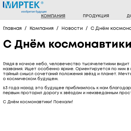
КОМПАНИЯ
ПРОДУКЦИЯ
Д
НОВОСТИ
ПРОГРАММНОЕ ОБЕСПЕЧЕНИЕ
Главная
Компания
Новости
С Днём космона
ТРЁХФАЗНЫЕ СЧЁТЧИКИ
С Днём космонавтики
СЧЁТЧИКИ ГАЗА
ПОВЕРОЧНЫЕ УСТАНОВКИ
Глядя в ночное небо, человечество тысячелетиями видит
названия. Ищет особенно яркие. Ориентируется по ним 
тайный смысл сочетаний положения звёзд и планет. Мечт
о космическом будущем.
63 года назад это будущее приблизилось к нам благодар
первым проторил дорогу к звёздам и неизведанным про
С Днём космонавтики! Поехали!