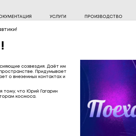
ОКУМЕНТАЦИЯ
УСЛУГИ
ПРОИЗВОДСТВО
НАМ ДОВЕРЯЮТ
ВЫСОКОВОЛЬТНЫЕ ПРИБОРЫ
ИНФО
ОДНО
втики!
СЧЁТЧИКИ ВОДЫ
СЧЁТ
!
СИСТЕМЫ ПЕРЕДАЧИ ДАННЫХ
ЩИТО
 сияющие созвездия. Даёт им
в пространстве. Придумывает
ает о внеземных контактах и
я тому, что Юрий Гагарин
сторам космоса.