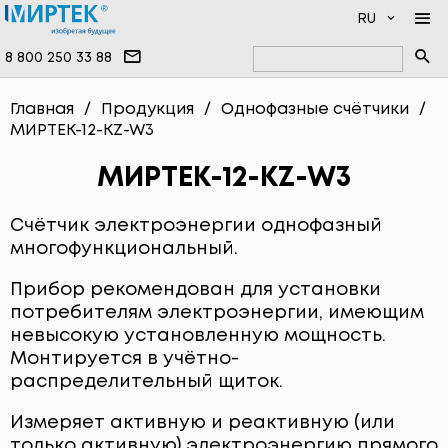
RU
8 800 250 33 88
КОМПАНИЯ
Главная
Продукция
Однофазные счётчики
МИРТЕК-12-KZ-W3
ПРОДУКЦИЯ
НОВОСТИ
ДОКУМЕНТАЦИЯ
НАМ ДОВЕРЯЮТ
ПРОГРАММНОЕ ОБЕСПЕЧЕНИЕ
МИРТЕК-12-KZ-W3
УСЛУГИ
ИНФОЦЕНТР
ВЫСОКОВОЛЬТНЫЕ ПРИБОРЫ
Счётчик электроэнергии однофазный
ПРОИЗВОДСТВО
ОДНОФАЗНЫЕ СЧЁТЧИКИ
многофункциональный.
ВОПРОСЫ И ОТВЕТЫ
ТРЁХФАЗНЫЕ СЧЁТЧИКИ
Прибор рекомендован для установки
потребителям электроэнергии, имеющим
КОНТАКТЫ
СЧЁТЧИКИ ВОДЫ
невысокую установленную мощность.
СЧЁТЧИКИ ТЕПЛА
Монтируется в учётно-
распределительный щиток.
СЧЁТЧИКИ ГАЗА
Измеряет активную и реактивную (или
СИСТЕМЫ ПЕРЕДАЧИ ДАННЫХ
только активную) электроэнергию прямого