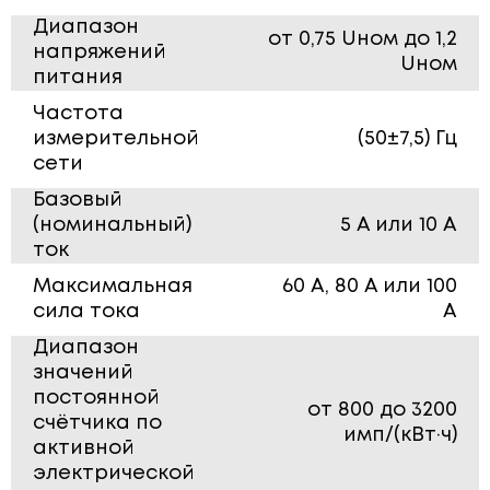
Диапазон
от 0,75 Uном до 1,2
напряжений
Uном
питания
Частота
измерительной
(50±7,5) Гц
сети
Базовый
(номинальный)
5 А или 10 А
ток
Максимальная
60 А, 80 А или 100
сила тока
А
Диапазон
значений
постоянной
от 800 до 3200
счётчика по
имп/(кВт·ч)
активной
электрической