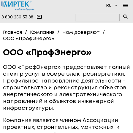
RU
8 800 250 33 88
КОМПАНИЯ
Главная
Компания
Нам доверяют
ООО «ПрофЭнерго»
ПРОДУКЦИЯ
НОВОСТИ
ДОКУМЕНТАЦИЯ
НАМ ДОВЕРЯЮТ
ПРОГРАММНОЕ ОБЕСПЕЧЕНИЕ
ООО «ПрофЭнерго»
УСЛУГИ
ИНФОЦЕНТР
ВЫСОКОВОЛЬТНЫЕ ПРИБОРЫ
ООО «ПрофЭнерго» предоставляет полный
ПРОИЗВОДСТВО
ОДНОФАЗНЫЕ СЧЁТЧИКИ
спектр услуг в сфере электроэнергетики.
Профильное направление деятельности -
ВОПРОСЫ И ОТВЕТЫ
ТРЁХФАЗНЫЕ СЧЁТЧИКИ
строительство и реконструкция объектов
энергетического и электротехнического
КОНТАКТЫ
СЧЁТЧИКИ ВОДЫ
направлений и объектов инженерной
СЧЁТЧИКИ ТЕПЛА
инфраструктуры.
СЧЁТЧИКИ ГАЗА
Компания является членом Ассоциации
проектных, строительных, монтажных, и
СИСТЕМЫ ПЕРЕДАЧИ ДАННЫХ