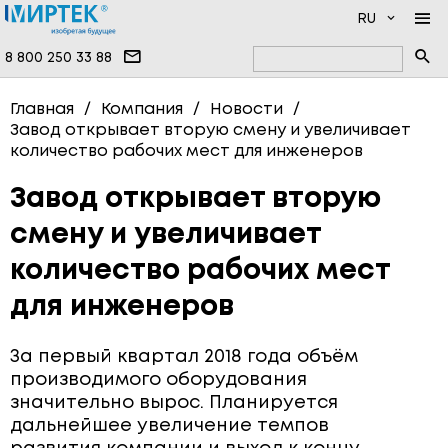
RU
8 800 250 33 88
КОМПАНИЯ
Главная
Компания
Новости
Завод открывает вторую смену и увеличивает
ПРОДУКЦИЯ
НОВОСТИ
количество рабочих мест для инженеров
ДОКУМЕНТАЦИЯ
НАМ ДОВЕРЯЮТ
ПРОГРАММНОЕ ОБЕСПЕЧЕНИЕ
Завод открывает вторую
УСЛУГИ
ИНФОЦЕНТР
ВЫСОКОВОЛЬТНЫЕ ПРИБОРЫ
смену и увеличивает
ПРОИЗВОДСТВО
ОДНОФАЗНЫЕ СЧЁТЧИКИ
количество рабочих мест
ВОПРОСЫ И ОТВЕТЫ
ТРЁХФАЗНЫЕ СЧЁТЧИКИ
для инженеров
КОНТАКТЫ
СЧЁТЧИКИ ВОДЫ
За первый квартал 2018 года объём
СЧЁТЧИКИ ТЕПЛА
производимого оборудования
СЧЁТЧИКИ ГАЗА
значительно вырос. Планируется
дальнейшее увеличение темпов
СИСТЕМЫ ПЕРЕДАЧИ ДАННЫХ