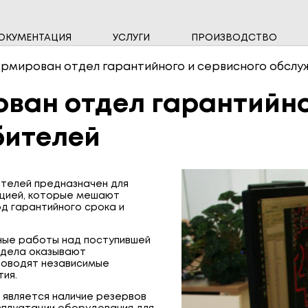
ОКУМЕНТАЦИЯ
УСЛУГИ
ПРОИЗВОДСТВО
НАМ ДОВЕРЯЮТ
ВЫСОКОВОЛЬТНЫЕ ПРИБОРЫ
ИНФО
ОДНО
ормирован отдел гарантийного и сервисного обсл
СЧЁТЧИКИ ВОДЫ
СЧЁТ
ован отдел гарантийно
СИСТЕМЫ ПЕРЕДАЧИ ДАННЫХ
ЩИТО
бителей
ителей предназначен для
кцией, которые мешают
д гарантийного срока и
ные работы над поступившей
тдела оказывают
роводят независимые
тия.
является наличие резервов