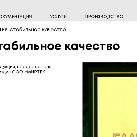
ОКУМЕНТАЦИЯ
УСЛУГИ
ПРОИЗВОДСТВО
НАМ ДОВЕРЯЮТ
ВЫСОКОВОЛЬТНЫЕ ПРИБОРЫ
ИНФО
ОДНО
ЕК: стабильное качество
СЧЁТЧИКИ ВОДЫ
СЧЁТ
табильное качество
СИСТЕМЫ ПЕРЕДАЧИ ДАННЫХ
ЩИТО
дукции, председатель
радил ООО «МИРТЕК-