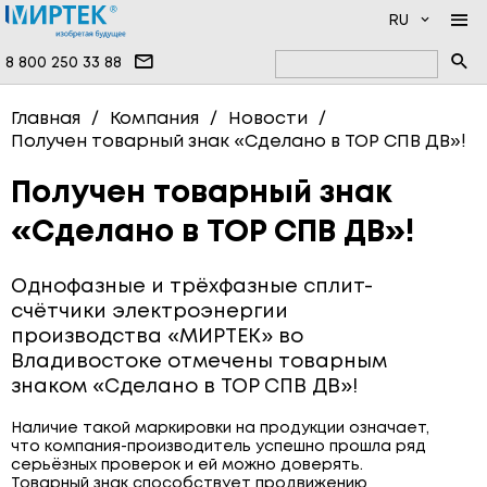
RU
8 800 250 33 88
КОМПАНИЯ
Главная
Компания
Новости
Получен товарный знак «Сделано в ТОР СПВ ДВ»!
ПРОДУКЦИЯ
НОВОСТИ
ДОКУМЕНТАЦИЯ
НАМ ДОВЕРЯЮТ
ПРОГРАММНОЕ ОБЕСПЕЧЕНИЕ
Получен товарный знак
«Сделано в ТОР СПВ ДВ»!
УСЛУГИ
ИНФОЦЕНТР
ВЫСОКОВОЛЬТНЫЕ ПРИБОРЫ
ПРОИЗВОДСТВО
ОДНОФАЗНЫЕ СЧЁТЧИКИ
Однофазные и трёхфазные сплит-
ВОПРОСЫ И ОТВЕТЫ
ТРЁХФАЗНЫЕ СЧЁТЧИКИ
счётчики электроэнергии
производства «МИРТЕК» во
КОНТАКТЫ
СЧЁТЧИКИ ВОДЫ
Владивостоке отмечены товарным
знаком «Сделано в ТОР СПВ ДВ»!
СЧЁТЧИКИ ТЕПЛА
СЧЁТЧИКИ ГАЗА
Наличие такой маркировки на продукции означает,
что компания-производитель успешно прошла ряд
серьёзных проверок и ей можно доверять.
СИСТЕМЫ ПЕРЕДАЧИ ДАННЫХ
Товарный знак способствует продвижению