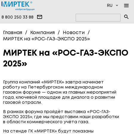
RU
8 800 250 33 88
КОМПАНИЯ
Главная
Компания
Новости
МИРТЕК на «РОС-ГАЗ-ЭКСПО 2025»
ПРОДУКЦИЯ
НОВОСТИ
ДОКУМЕНТАЦИЯ
НАМ ДОВЕРЯЮТ
ПРОГРАММНОЕ ОБЕСПЕЧЕНИЕ
МИРТЕК на «РОС-ГАЗ-ЭКСПО
2025»
УСЛУГИ
ИНФОЦЕНТР
ВЫСОКОВОЛЬТНЫЕ ПРИБОРЫ
ПРОИЗВОДСТВО
ОДНОФАЗНЫЕ СЧЁТЧИКИ
Группа компаний «МИРТЕК» завтра начинает
ВОПРОСЫ И ОТВЕТЫ
ТРЁХФАЗНЫЕ СЧЁТЧИКИ
работу на Петербургском международном
газовом форуме — одном из главных мероприятий
КОНТАКТЫ
СЧЁТЧИКИ ВОДЫ
года, ключевой площадке для диалога о развитии
газовой отрасли.
СЧЁТЧИКИ ТЕПЛА
В рамках форума пройдёт выставка «РОС-ГАЗ-
ЭКСПО 2025», где мы представим наши разработки
СЧЁТЧИКИ ГАЗА
в области коммерческого учёта газа.
СИСТЕМЫ ПЕРЕДАЧИ ДАННЫХ
На стенде ГК «МИРТЕК» будут показаны