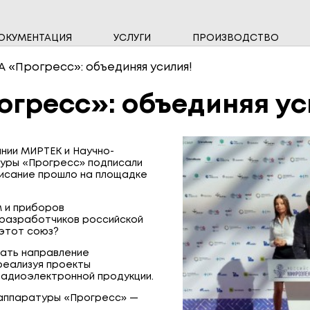
ОКУМЕНТАЦИЯ
УСЛУГИ
ПРОИЗВОДСТВО
НАМ ДОВЕРЯЮТ
ВЫСОКОВОЛЬТНЫЕ ПРИБОРЫ
ИНФО
ОДНО
 «Прогресс»: объединяя усилия!
СЧЁТЧИКИ ВОДЫ
СЧЁТ
гресс»: объединяя ус
СИСТЕМЫ ПЕРЕДАЧИ ДАННЫХ
ЩИТО
ании МИРТЕК и Научно-
уры «Прогресс» подписали
писание прошло на площадке
м и приборов
 разработчиков российской
 этот союз?
вать направление
реализуя проекты
радиоэлектронной продукции.
 аппаратуры «Прогресс» —