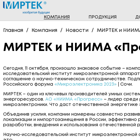
КОМПАНИЯ
ПРОДУКЦИЯ
Д
НОВОСТИ
ПРОГРАММНОЕ ОБЕСПЕЧЕНИЕ
Главная
Компания
Новости
МИРТЕК и НИИМА
ТРЁХФАЗНЫЕ СЧЁТЧИКИ
МИРТЕК и НИИМА «Про
СЧЁТЧИКИ ГАЗА
ПОВЕРОЧНЫЕ УСТАНОВКИ
Сегодня, 11 октября, произошло знаковое событие – комп
исследовательский институт микроэлектронной аппарат
соглашение о научно-техническом сотрудничестве. Под
Российского форума
«Микроэлектроника 2023»
| Сочи.
МИРТЕК – один из ключевых производителей умных систе
энергоресурсов.
АО «НИИМА «Прогресс»
– лидер среди
микроэлектроники. Что даст отечественной энергетике
Объединив усилия, компании намерены совместно разви
локализации и импортозамещения в России, эффективно 
разработки, внедрения и использования отечественной 
Научно-исследовательский институт микроэлектронной