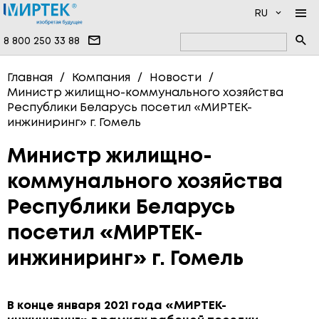
RU
8 800 250 33 88
КОМПАНИЯ
Главная
Компания
Новости
Министр жилищно-коммунального хозяйства
ПРОДУКЦИЯ
НОВОСТИ
Республики Беларусь посетил «МИРТЕК-
инжиниринг» г. Гомель
ДОКУМЕНТАЦИЯ
НАМ ДОВЕРЯЮТ
ПРОГРАММНОЕ ОБЕСПЕЧЕНИЕ
УСЛУГИ
ИНФОЦЕНТР
ВЫСОКОВОЛЬТНЫЕ ПРИБОРЫ
Министр жилищно-
ПРОИЗВОДСТВО
ОДНОФАЗНЫЕ СЧЁТЧИКИ
коммунального хозяйства
ВОПРОСЫ И ОТВЕТЫ
ТРЁХФАЗНЫЕ СЧЁТЧИКИ
Республики Беларусь
КОНТАКТЫ
СЧЁТЧИКИ ВОДЫ
посетил «МИРТЕК-
СЧЁТЧИКИ ТЕПЛА
инжиниринг» г. Гомель
СЧЁТЧИКИ ГАЗА
В конце января 2021 года «МИРТЕК-
СИСТЕМЫ ПЕРЕДАЧИ ДАННЫХ