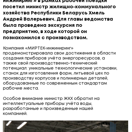
инжиниринг» в рамках рабочей поездки
ЩИТОВОЕ ОБОРУДОВАНИЕ
посетил министр жилищно-коммунального
хозяйства Республики Беларусь Хмель
ПОВЕРОЧНЫЕ УСТАНОВКИ
Андрей Валерьевич. Для главы ведомства
была проведена экскурсия по
предприятию, в ходе которой он
познакомился с производством.
Компания «МИРТЕК-инжиниринг»
продемонстрировала свои достижения в области
создания приборов учëта энергоресурсов, а
также свой производственно-технический
потенциал: уникальные технологические установки,
станок для изготовления форм, литьевой цех по
производству корпусов и полимерных деталей,
оборудованные по современным стандартам
рабочие места.
⠀
Особое внимание министр ЖКХ обратил на
интеллектуальные приборы учëта воды,
разработанные и произведенные нашей
компанией.