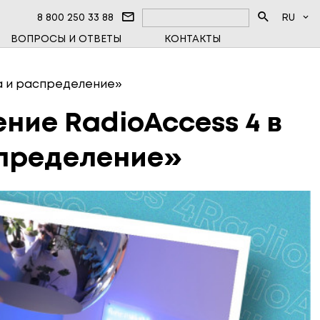
8 800 250 33 88
RU
ВОПРОСЫ И ОТВЕТЫ
КОНТАКТЫ
ЦЕНТР
ФАЗНЫЕ СЧЁТЧИКИ
а и распределение»
ЧИКИ ТЕПЛА
ие RadioAccess 4 в
ВОЕ ОБОРУДОВАНИЕ
спределение»