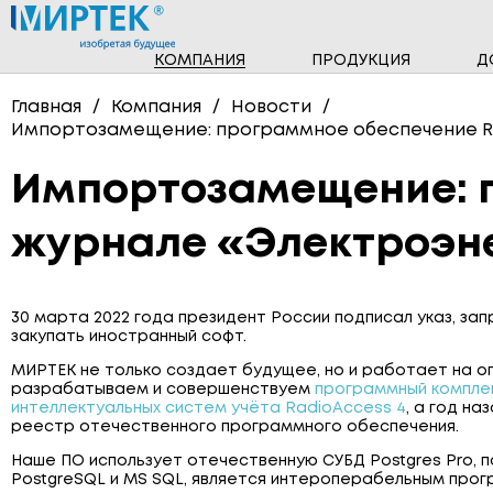
КОМПАНИЯ
ПРОДУКЦИЯ
Д
НОВОСТИ
ПРОГРАММНОЕ ОБЕСПЕЧЕНИЕ
Главная
Компания
Новости
Импортозамещение: программное обеспечение Ra
ТРЁХФАЗНЫЕ СЧЁТЧИКИ
Импортозамещение: п
СЧЁТЧИКИ ГАЗА
журнале «Электроэне
ПОВЕРОЧНЫЕ УСТАНОВКИ
30 марта 2022 года президент России подписал указ, з
закупать иностранный софт.
МИРТЕК не только создает будущее, но и работает на о
разрабатываем и совершенствуем
программный компле
интеллектуальных систем учёта RadioAccess 4
, а год на
реестр отечественного программного обеспечения.
Наше ПО использует отечественную СУБД Postgres Pro,
PostgreSQL и MS SQL, является интероперабельным про