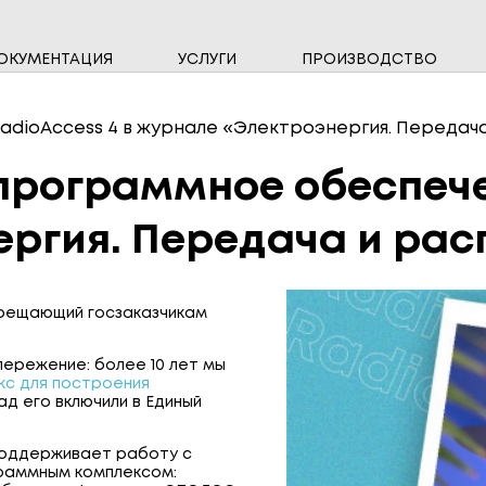
ОКУМЕНТАЦИЯ
УСЛУГИ
ПРОИЗВОДСТВО
НАМ ДОВЕРЯЮТ
ВЫСОКОВОЛЬТНЫЕ ПРИБОРЫ
ИНФО
ОДНО
dioAccess 4 в журнале «Электроэнергия. Передач
СЧЁТЧИКИ ВОДЫ
СЧЁТ
рограммное обеспечен
СИСТЕМЫ ПЕРЕДАЧИ ДАННЫХ
ЩИТО
ргия. Передача и ра
апрещающий госзаказчикам
пережение: более 10 лет мы
кс для построения
зад его включили в Единый
 поддерживает работу с
граммным комплексом: