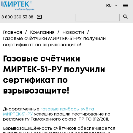
RU
8 800 250 33 88
КОМПАНИЯ
Главная
Компания
Новости
Газовые счётчики МИРТЕК-51-РУ получили
ПРОДУКЦИЯ
НОВОСТИ
сертификат по взрывозащите!
ДОКУМЕНТАЦИЯ
НАМ ДОВЕРЯЮТ
ПРОГРАММНОЕ ОБЕСПЕЧЕНИЕ
Газовые счётчики
УСЛУГИ
ИНФОЦЕНТР
ВЫСОКОВОЛЬТНЫЕ ПРИБОРЫ
МИРТЕК-51-РУ получили
ПРОИЗВОДСТВО
ОДНОФАЗНЫЕ СЧЁТЧИКИ
сертификат по
ВОПРОСЫ И ОТВЕТЫ
ТРЁХФАЗНЫЕ СЧЁТЧИКИ
взрывозащите!
КОНТАКТЫ
СЧЁТЧИКИ ВОДЫ
СЧЁТЧИКИ ТЕПЛА
Диафрагменные
газовые приборы учёта
МИРТЕК-51-РУ
успешно прошли тестирование по
СЧЁТЧИКИ ГАЗА
регламенту Таможенного союза ТР ТС 012/2011.
СИСТЕМЫ ПЕРЕДАЧИ ДАННЫХ
Взрывозащищённость счётчиков обеспечивается