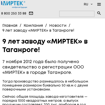
RU
8 800 250 33 88
КОМПАНИЯ
Главная
Компания
Новости
9 лет заводу «МИРТЕК» в Таганроге!
ПРОДУКЦИЯ
НОВОСТИ
ДОКУМЕНТАЦИЯ
НАМ ДОВЕРЯЮТ
ПРОГРАММНОЕ ОБЕСПЕЧЕНИЕ
9 лет заводу «МИРТЕК» в
Таганроге!
УСЛУГИ
ИНФОЦЕНТР
ВЫСОКОВОЛЬТНЫЕ ПРИБОРЫ
ПРОИЗВОДСТВО
ОДНОФАЗНЫЕ СЧЁТЧИКИ
7 ноября 2012 года было получено
ВОПРОСЫ И ОТВЕТЫ
ТРЁХФАЗНЫЕ СЧЁТЧИКИ
свидетельство о регистрации ООО
«МИРТЕК» в городе Таганроге.
КОНТАКТЫ
СЧЁТЧИКИ ВОДЫ
Тогда производство размещалось в небольшом
СЧЁТЧИКИ ТЕПЛА
помещении размером буквально 50 кв.м с двумя
поверочными установками.
СЧЁТЧИКИ ГАЗА
Сейчас общая площадь завода-изготовителя —
порядка 1000 квадратных метров, а выпуск
СИСТЕМЫ ПЕРЕДАЧИ ДАННЫХ
продукции составляет 700 тыс. приборов в год.