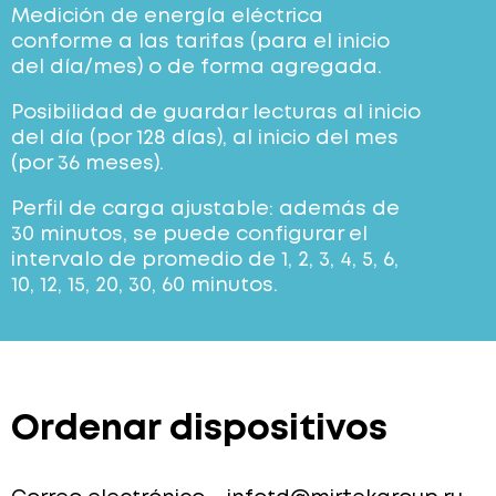
Medición de energía eléctrica
conforme a las tarifas (para el inicio
del día/mes) o de forma agregada.
Posibilidad de guardar lecturas al inicio
del día (por 128 días), al inicio del mes
(por 36 meses).
Perfil de carga ajustable: además de
30 minutos, se puede configurar el
intervalo de promedio de 1, 2, 3, 4, 5, 6,
10, 12, 15, 20, 30, 60 minutos.
Ordenar dispositivos