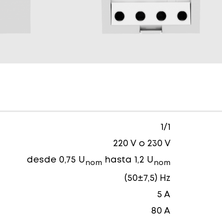
1/1
220 V o 230 V
desde 0,75 U
hasta 1,2 U
nom
nom
(50±7,5) Hz
5 A
80 A