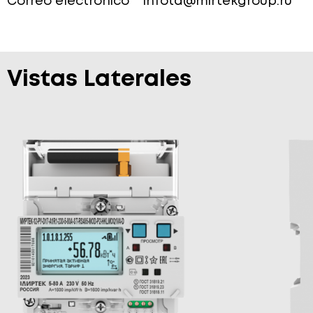
Correo electrónico
infotd@mirtekgroup.ru
Vistas Laterales