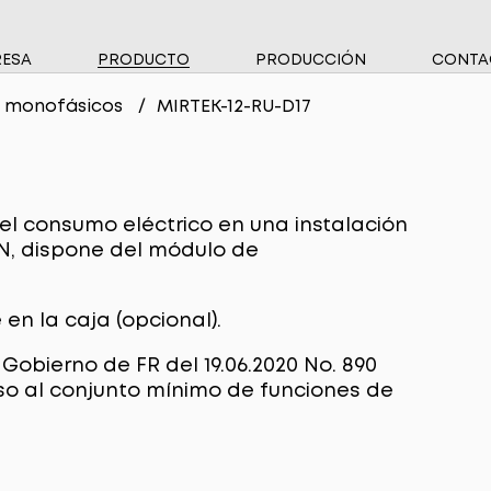
ESA
PRODUCTO
PRODUCCIÓN
CONTA
CIAS
TWARE
a monofásicos
MIRTEK-12-RU-D17
TROS SOCIOS
OSITIVOS DE MEDICIÓN DE ALTO VOLTAJE
DORES DE ENERGÍA ELÉCTRICA MONOFÁSICOS
 el consumo eléctrico en una instalación
DORES DE ENERGÍA ELÉCTRICA TRIFÁSICOS
IN, dispone del módulo de
DORES DE AGUA
en la caja (opcional).
DORES DE GAS
Gobierno de FR del 19.06.2020 No. 890
EMAS DE TRANSMISIÓN DE DATOS
eso al conjunto mínimo de funciones de