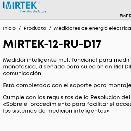
EMPR
NOTI
SOF
Inicio
Producto
Medidores de energía eléctric
NUES
DISP
MIRTEK-12-RU-D17
MEDI
Medidor inteligente multifuncional para medir
MEDI
monofásica, diseñado para sujeción en Riel D
comunicación.
MEDI
Está completado con el soporte para montaje 
MEDI
Cumple con los requisitos de la Resolución del 
SIST
«Sobre el procedimiento para facilitar el acc
los sistemas de medición inteligentes».