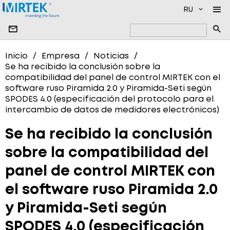
RU
EMPRESA
Inicio
Empresa
Noticias
Se ha recibido la conclusión sobre la
PRODUCTO
NOTICIAS
compatibilidad del panel de control MIRTEK con el
software ruso Piramida 2.0 y Piramida-Seti según
PRODUCCIÓN
NUESTROS SOCIOS
SOFTWARE
SPODES 4.0 (especificación del protocolo para el
CONTACTOS
DISPOSITIVOS DE MEDICIÓN DE ALTO VOLTAJE
intercambio de datos de medidores electrónicos)
MEDIDORES DE ENERGÍA ELÉCTRICA MONOFÁSICO
Se ha recibido la conclusión
MEDIDORES DE ENERGÍA ELÉCTRICA TRIFÁSICOS
sobre la compatibilidad del
MEDIDORES DE AGUA
panel de control MIRTEK con
MEDIDORES DE GAS
el software ruso Piramida 2.0
SISTEMAS DE TRANSMISIÓN DE DATOS
y Piramida-Seti según
SPODES 4.0 (especificación