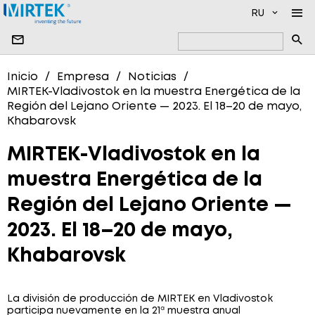
RU
EMPRESA
Inicio
Empresa
Noticias
MIRTEK-Vladivostok en la muestra Energética de la
PRODUCTO
NOTICIAS
Región del Lejano Oriente — 2023. El 18–20 de mayo,
Khabarovsk
PRODUCCIÓN
NUESTROS SOCIOS
SOFTWARE
CONTACTOS
DISPOSITIVOS DE MEDICIÓN DE ALTO VOLTAJE
MIRTEK-Vladivostok en la
MEDIDORES DE ENERGÍA ELÉCTRICA MONOFÁSICO
muestra Energética de la
MEDIDORES DE ENERGÍA ELÉCTRICA TRIFÁSICOS
Región del Lejano Oriente —
MEDIDORES DE AGUA
2023. El 18–20 de mayo,
MEDIDORES DE GAS
Khabarovsk
SISTEMAS DE TRANSMISIÓN DE DATOS
La división de producción de MIRTEK en Vladivostok
participa nuevamente en la 21ª muestra anual