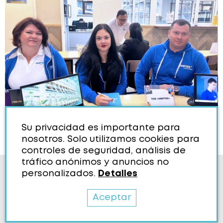
1 / 2
Su privacidad es importante para
nosotros. Solo utilizamos cookies para
controles de seguridad, análisis de
tráfico anónimos y anuncios no
Política de Cookies
personalizados.
Detalles
Aceptar
© 2006-2026 El Grupo Empresarial “MIRTEK”