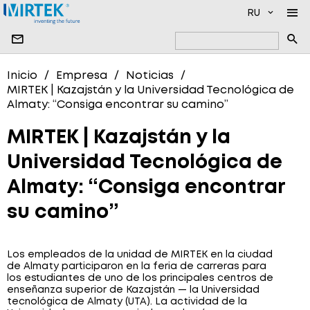
RU
EMPRESA
Inicio
Empresa
Noticias
MIRTEK | Kazajstán y la Universidad Tecnológica de
PRODUCTO
NOTICIAS
Almaty: “Consiga encontrar su camino”
PRODUCCIÓN
NUESTROS SOCIOS
SOFTWARE
MIRTEK | Kazajstán y la
CONTACTOS
DISPOSITIVOS DE MEDICIÓN DE ALTO VOLTAJE
Universidad Tecnológica de
MEDIDORES DE ENERGÍA ELÉCTRICA MONOFÁSICO
Almaty: “Consiga encontrar
MEDIDORES DE ENERGÍA ELÉCTRICA TRIFÁSICOS
su camino”
MEDIDORES DE AGUA
MEDIDORES DE GAS
Los empleados de la unidad de MIRTEK en la ciudad
de Almaty participaron en la feria de carreras para
SISTEMAS DE TRANSMISIÓN DE DATOS
los estudiantes de uno de los principales centros de
enseñanza superior de Kazajstán — la Universidad
tecnológica de Almaty (UTA). La actividad de la