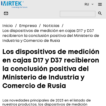
RU
EMPRESA
Inicio
Empresa
Noticias
Los dispositivos de medición en cajas D17 y D37
PRODUCTO
NOTICIAS
recibieron la conclusión positiva del Ministerio de
Industria y Comercio de Rusia
PRODUCCIÓN
NUESTROS SOCIOS
SOFTWARE
CONTACTOS
DISPOSITIVOS DE MEDICIÓN DE ALTO VOLTAJE
Los dispositivos de medición
MEDIDORES DE ENERGÍA ELÉCTRICA MONOFÁSICO
en cajas D17 y D37 recibieron
MEDIDORES DE ENERGÍA ELÉCTRICA TRIFÁSICOS
la conclusión positiva del
MEDIDORES DE AGUA
Ministerio de Industria y
MEDIDORES DE GAS
Comercio de Rusia
SISTEMAS DE TRANSMISIÓN DE DATOS
Las novedades principales de 2023 en el listado de
nuestros productos, los dispositivos de medición