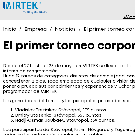
EMPR
NOTI
SOF
Inicio
Empresa
Noticias
El primer torneo co
NUES
DISP
El primer torneo corpo
MEDI
MEDI
Desde el 27 hasta el 28 de mayo en MIRTEK se llevó a cabo 
interno de programación.
MEDI
Hubo 12 tareas de categorías distintas de complejidad, pa
concedieron 2 días. Todo empleado de cualquier división de
poner a prueba sus conocimientos y experiencias y luchar po
MEDI
programador de MIRTEK.
SIST
Los ganadores del torneo y los principales premiados son:
Vladislav Tretiakov, Stávropol, 575 puntos.
Dmitry Stasenko, Stávropol, 555 puntos.
Hadji-Osman Jaubaev, Stávropol, 339 puntos.
Los participantes de Stávropol, Nizhni Nóvgorod y Taganrog 