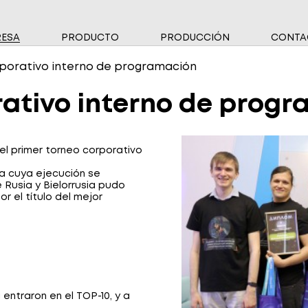
ESA
PRODUCTO
PRODUCCIÓN
CONTA
CIAS
TWARE
rporativo interno de programación
TROS SOCIOS
OSITIVOS DE MEDICIÓN DE ALTO VOLTAJE
rativo interno de prog
DORES DE ENERGÍA ELÉCTRICA MONOFÁSICOS
DORES DE ENERGÍA ELÉCTRICA TRIFÁSICOS
el primer torneo corporativo
DORES DE AGUA
ra cuya ejecución se
 Rusia y Bielorrusia pudo
r el título del mejor
DORES DE GAS
EMAS DE TRANSMISIÓN DE DATOS
entraron en el TOP-10, y a